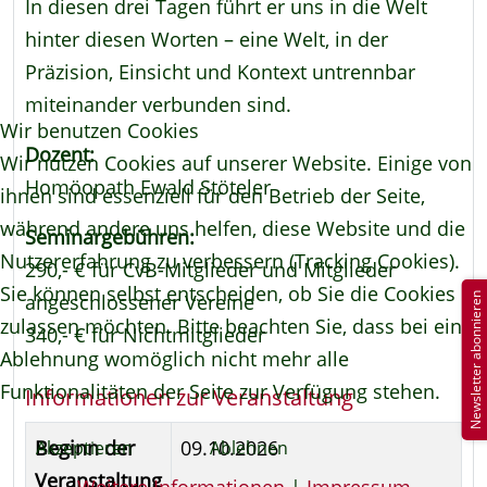
In diesen drei Tagen führt er uns in die Welt
hinter diesen Worten – eine Welt, in der
Präzision, Einsicht und Kontext untrennbar
miteinander verbunden sind.
Wir benutzen Cookies
Dozent:
Wir nutzen Cookies auf unserer Website. Einige von
Homöopath Ewald Stöteler
ihnen sind essenziell für den Betrieb der Seite,
während andere uns helfen, diese Website und die
Seminargebühren:
Nutzererfahrung zu verbessern (Tracking Cookies).
290,- € für CvB-Mitglieder und Mitglieder
Sie können selbst entscheiden, ob Sie die Cookies
angeschlossener Vereine
Newsletter abonnieren
zulassen möchten. Bitte beachten Sie, dass bei einer
340,- € für Nichtmitglieder
Ablehnung womöglich nicht mehr alle
Funktionalitäten der Seite zur Verfügung stehen.
Informationen zur Veranstaltung
Beginn der
09.10.2026
Akzeptieren
Ablehnen
Veranstaltung