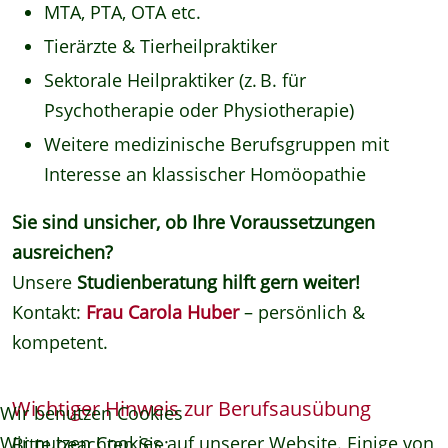
MTA, PTA, OTA etc.
Tierärzte & Tierheilpraktiker
Sektorale Heilpraktiker (z. B. für
Psychotherapie oder Physiotherapie)
Weitere medizinische Berufsgruppen mit
Interesse an klassischer Homöopathie
Sie sind unsicher, ob Ihre Voraussetzungen
ausreichen?
Unsere
Studienberatung hilft gern weiter!
Kontakt:
Frau Carola Huber
– persönlich &
kompetent.
Wichtiger Hinweis zur Berufsausübung
Wir benutzen Cookies
Wir nutzen Cookies auf unserer Website. Einige von
Bitte beachten Sie: