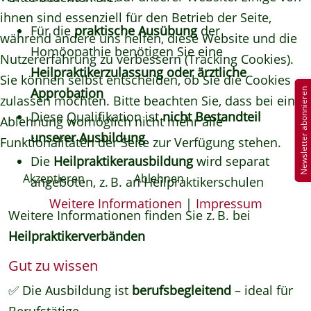
ihnen sind essenziell für den Betrieb der Seite,
Für die
praktische Ausübung
der
während andere uns helfen, diese Website und die
Homöopathie benötigen Sie eine
Nutzererfahrung zu verbessern (Tracking Cookies).
Heilpraktikerzulassung oder ärztliche
Sie können selbst entscheiden, ob Sie die Cookies
Approbation
Newsletter abonnieren
zulassen möchten. Bitte beachten Sie, dass bei einer
Diese Qualifikation ist
nicht Bestandteil
Ablehnung womöglich nicht mehr alle
unserer Ausbildung
Funktionalitäten der Seite zur Verfügung stehen.
Die
Heilpraktikerausbildung
wird separat
Akzeptieren
Ablehnen
angeboten, z. B. an Heilpraktikerschulen
Weitere Informationen
|
Impressum
Weitere Informationen finden Sie z. B. bei
Heilpraktikerverbänden
Gut zu wissen
✅ Die Ausbildung ist
berufsbegleitend
– ideal für
Berufstätige