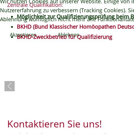
Wir nutzen Cookies auf unserer Website. Einige von i
Zentrale Qualifikation:
Nutzererfahrung zu verbessern (Tracking Cookies). Si
Möglichkeit zur Qualifizierungsprüfung beim B
Ablehnung womöglich nicht mehr alle Funktionalitäte
BKHD (Bund Klassischer Homöopathen Deutsc
Akzeptieren
Ablehnen
BKHD-Zweckbetrieb für Qualifizierung
Kontaktieren Sie uns!