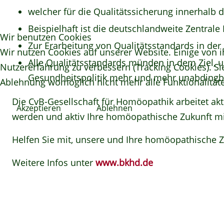
welcher für die Qualitätssicherung innerhalb 
Beispielhaft ist die deutschlandweite Zentra
Wir benutzen Cookies
Zur Erarbeitung von Qualitätsstandards in der
Wir nutzen Cookies auf unserer Website. Einige von i
Alle Qualitätsstandards münden in dem Ziel, 
Nutzererfahrung zu verbessern (Tracking Cookies). Si
Gesundheitspolitik mehr und mehr unabdingba
Ablehnung womöglich nicht mehr alle Funktionalitäte
Die CvB-Gesellschaft für Homöopathik arbeitet ak
Akzeptieren
Ablehnen
werden und aktiv Ihre homöopathische Zukunft mi
Helfen Sie mit, unsere und Ihre homöopathische Z
Weitere Infos unter
www.bkhd.de