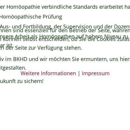
der Homöopathie verbindliche Standards erarbeitet ha
le Homöopathische Prüfung
 Aus- und Fortbildung, der Supervision und der Dozen
hnen sind essenziell für den Betrieb der Seite, währ
unsere Arbeit als Homöopathen auf hohem Niveau zu s
e können selbst entscheiden, ob Sie die Cookies zulas
r ist
n der Seite zur Verfügung stehen.
tiv im BKHD und wir möchten Sie ermuntern, uns hieri
tgestalten.
Weitere Informationen
|
Impressum
ukunft zu sichern!