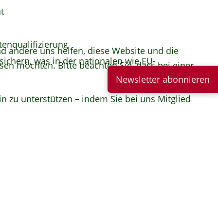
t
tenqualifizierung
end andere uns helfen, diese Website und die
ichern, was in der nationalen wie EU-
sen möchten. Bitte beachten Sie, dass bei einer
Newsletter abonnieren
n zu unterstützen – indem Sie bei uns Mitglied