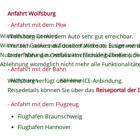
Anfahrt Wolfsburg
- Anfahrt mit dem Pkw
Wir benutzen Cookies
Wolfsburg ist mit dem Auto sehr gut erreichbar.
Wir nutzen Cookies auf unserer Website. Einige von i
Wer sich seine individuelle Fahrtroute zusammens
Nutzererfahrung zu verbessern (Tracking Cookies). Si
In der Nähe der Ostfalia Hochschule befindet sich
Ablehnung womöglich nicht mehr alle Funktionalitäte
- Anfahrt mit der Bahn
Wolfsburg verfügt über eine ICE-Anbindung.
Akzeptieren
Ablehnen
Reisedetails können Sie über das
Reiseportal der
- Anfahrt mit dem Flugzeug
Flughafen Braunschweig
Flughafen Hannover