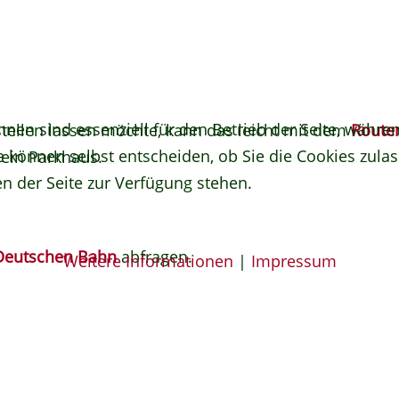
hnen sind essenziell für den Betrieb der Seite, währ
tellen lassen möchte, kann das leicht mit dem
Route
e können selbst entscheiden, ob Sie die Cookies zulas
 ein Parkhaus.
n der Seite zur Verfügung stehen.
 Deutschen Bahn
abfragen.
Weitere Informationen
|
Impressum