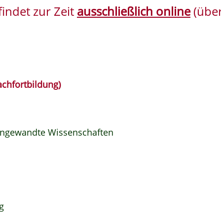
indet zur Zeit
ausschließlich online
(über
achfortbildung)
 angewandte Wissenschaften
rg