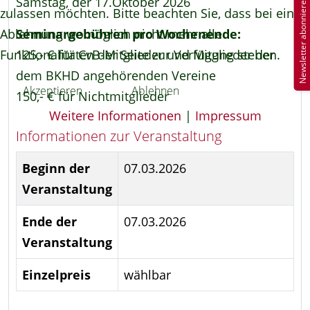
Samstag, der 17.Oktober 2026
Newsletter abonnieren
zulassen möchten. Bitte beachten Sie, dass bei einer
Ablehnung womöglich nicht mehr alle
Seminargebühren pro Wochenende:
Funktionalitäten der Seite zur Verfügung stehen.
125,- € für CvB-Mitglieder und Mitglieder der
dem BKHD angehörenden Vereine
Akzeptieren
Ablehnen
150,- € für Nichtmitglieder
Weitere Informationen
|
Impressum
Informationen zur Veranstaltung
Beginn der
07.03.2026
Veranstaltung
Ende der
07.03.2026
Veranstaltung
Einzelpreis
wählbar